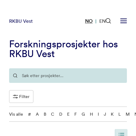
RKBU Vest
NO
EN
|
Forskningsprosjekter hos
RKBU Vest
Filter
Vis alle
#
A
B
C
D
E
F
G
H
I
J
K
L
M