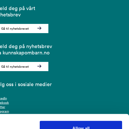
ld deg på vårt
hetsbrev
Gå til nyhetsbrevet
ld deg på nyhetsbrev
a kunnskapombarn.no
Gå til nyhetsbrevet
lg oss i sosiale medier
kedIn
cebook
tter
tagram
Allow all