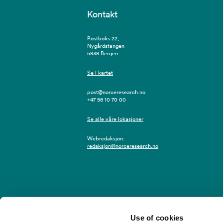
Kontakt
Postboks 22,
Nygårdstangen
5838 Bergen
Se i kartet
post@norceresearch.no
+47 56 10 70 00
Se alle våre lokasjoner
Webredaksjon:
redaksjon@norceresearch.no
Use of cookies