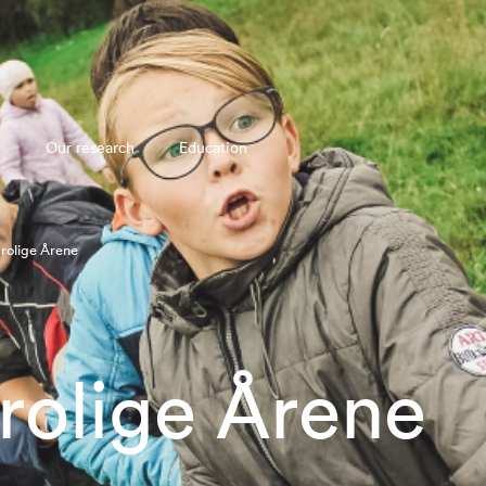
Our research
Education
rolige Årene
rolige Årene