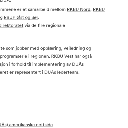
a DUÅ.
rammene er et samarbeid mellom
RKBU Nord
,
RKBU
g
RBUP Øst og Sør
.
irektoratet
via de fire regionale
te som jobber med opplæring, veiledning og
rogramserie i regionen. RKBU Vest har også
jon i forhold til implementering av DUÅs
ret er representert i DUÅs lederteam.
UÅs) amerikanske nettside