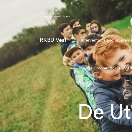
To
norceresearch.no
RKBU Vest
Interventions and programs
Home
<
Programmer
<
De Ut
De Ut