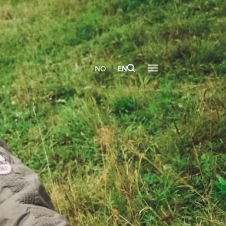
|
NO
EN