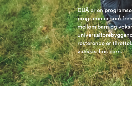
DUÅ er en programser
programmer som fremm
mellom barn og voks
universalforebyggend
resterende er tilrette
vansker hos barn.