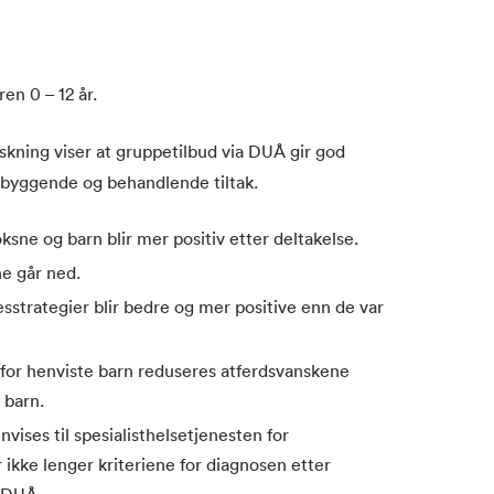
en 0 – 12 år.
skning viser at gruppetilbud via DUÅ gir god
ebyggende og behandlende tiltak.
sne og barn blir mer positiv etter deltakelse.
ne går ned.
sstrategier blir bedre og mer positive enn de var
for henviste barn reduseres atferdsvanskene
 barn.
vises til spesialisthelsetjenesten for
 ikke lenger kriteriene for diagnosen etter