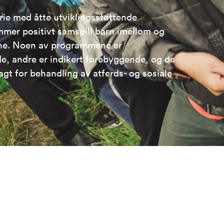
ie med åtte utviklingsstøttende
er positivt samspill barn imellom og
ne. Noen av programmene er
e, andre er indikert forebyggende, og de
lagt for behandling av atferds- og sosiale