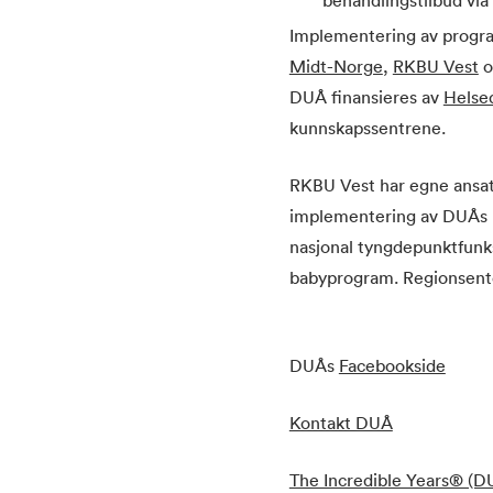
behandlingstilbud vi
Implementering av prog
Midt-Norge
,
RKBU Vest
o
DUÅ finansieres av
Helsed
kunnskapssentrene.
RKBU Vest har egne ansat
implementering av DUÅs p
nasjonal tyngdepunktfunks
babyprogram. Regionsente
DUÅs
Facebookside
Kontakt DUÅ
The Incredible Years® (D