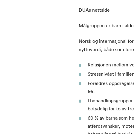
DUÅs nettside
Målgruppen er barn i alder
Norsk og internasjonal for
nytteverdi, både som for
Relasjonen mellom vok
Stressnivået i familie
Foreldres oppdragelse
før.
I behandlingsgrupper 
betydelig for to av tre
60 % av barna som hen
atferdsvansker, møter