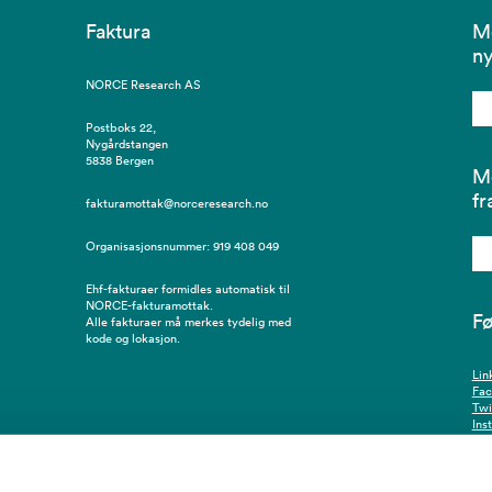
Faktura
Me
ny
NORCE Research AS
Postboks 22,
Nygårdstangen
5838 Bergen
Me
fr
fakturamottak@norceresearch.no
Organisasjonsnummer: 919 408 049
Ehf-fakturaer formidles automatisk til
NORCE-fakturamottak.
Fø
Alle fakturaer må merkes tydelig med
kode og lokasjon.
Lin
Fa
Twi
Ins