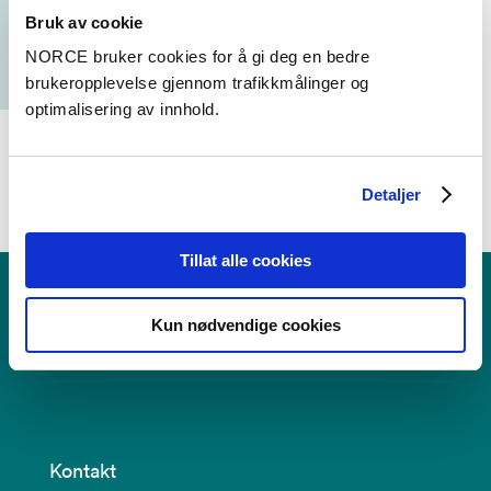
mobe@norceresearch.no
Bruk av cookie
+47 56 10 72 11
NORCE bruker cookies for å gi deg en bedre
brukeropplevelse gjennom trafikkmålinger og
optimalisering av innhold.
Detaljer
Tillat alle cookies
Kun nødvendige cookies
RKBU Vest
Regionalt kunnskapssenter for barn og unge
Kontakt