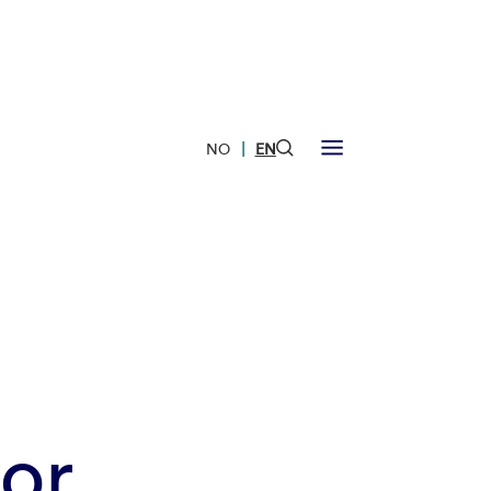
|
NO
EN
for