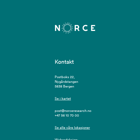
Kontakt
Postboks 22,
Nygårdstangen
5838 Bergen
Se i kartet
post@norceresearch.no
+47 56 10 70 00
Se alle våre lokasjoner
Webredaksjon: