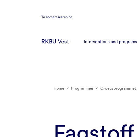
To
norceresearch.no
RKBU Vest
Interventions and programs
Home
<
Programmer
<
Olweusprogrammet m
Fagstoff