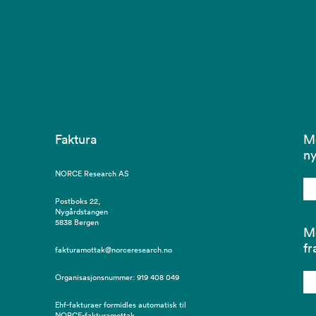
Faktura
Me
ny
NORCE Research AS
Postboks 22,
Nygårdstangen
5838 Bergen
Me
fr
fakturamottak@norceresearch.no
Organisasjonsnummer: 919 408 049
Ehf-fakturaer formidles automatisk til
NORCE-fakturamottak.