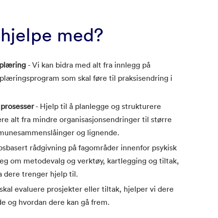
 hjelpe med?
pplæring
- Vi kan bidra med alt fra innlegg på
pplæringsprogram som skal føre til praksisendring i
 prosesser
- Hjelp til å planlegge og strukturere
re alt fra mindre organisasjonsendringer til større
mmunesammenslåinger og lignende.
psbasert rådgivning på fagområder innenfor psykisk
seg om metodevalg og verktøy, kartlegging og tiltak,
dere trenger hjelp til.
skal evaluere prosjekter eller tiltak, hjelper vi dere
de og hvordan dere kan gå frem.