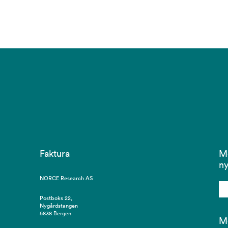
Faktura
Me
ny
NORCE Research AS
Postboks 22,
Nygårdstangen
5838 Bergen
Me