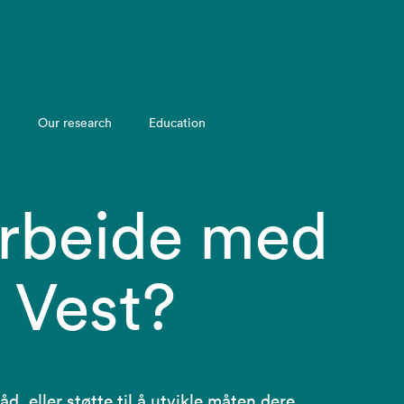
Our research
Education
rbeide med
 Vest?
åd, eller støtte til å utvikle måten dere