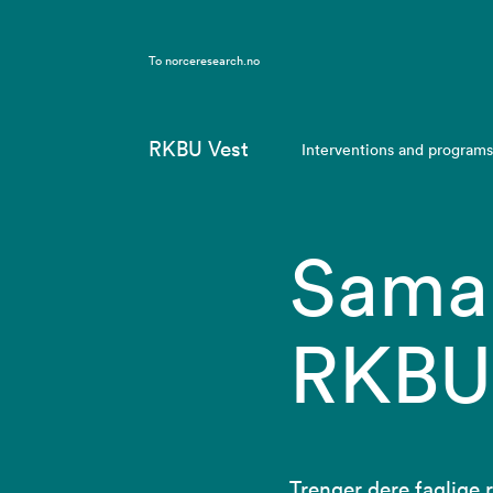
To
norceresearch.no
RKBU Vest
Interventions and programs
Sama
RKBU
Trenger dere faglige r