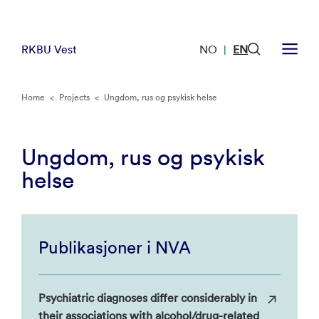
RKBU Vest
NO
EN
|
Home
<
Projects
<
Ungdom, rus og psykisk helse
Ungdom, rus og psykisk
helse
Publikasjoner i NVA
Psychiatric diagnoses differ considerably in
their associations with alcohol/drug-related