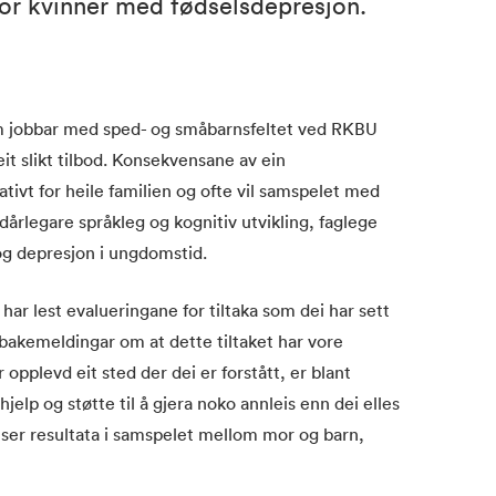
or kvinner med fødselsdepresjon.
 jobbar med sped- og småbarnsfeltet ved RKBU
 slikt tilbod. Konsekvensane av ein
tivt for heile familien og ofte vil samspelet med
dårlegare språkleg og kognitiv utvikling, faglege
og depresjon i ungdomstid.
har lest evalueringane for tiltaka som dei har sett
lbakemeldingar om at dette tiltaket har vore
 opplevd eit sted der dei er forstått, er blant
 hjelp og støtte til å gjera noko annleis enn dei elles
ein ser resultata i samspelet mellom mor og barn,