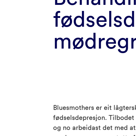
fødsels
mødreg
Bluesmothers er eit lågters
fødselsdepresjon. Tilbodet
og no arbeidast det med at 