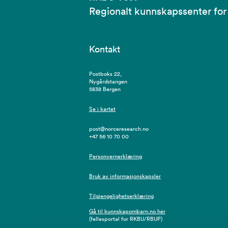
Regionalt kunnskapssenter for
Kontakt
Postboks 22,
Nygårdstangen
5838 Bergen
Se i kartet
post@norceresearch.no
+47 56 10 70 00
Personvernerklæring
Bruk av informasjonskapsler
Tilgjengelighetserklæring
Gå til kunnskapombarn.no her
(fellesportal for RKBU/RBUP)