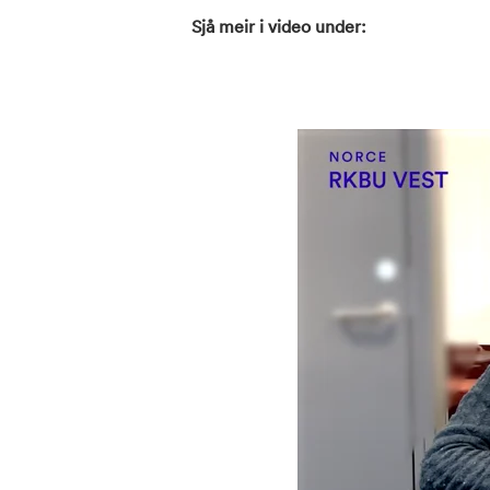
Sjå meir i video under: