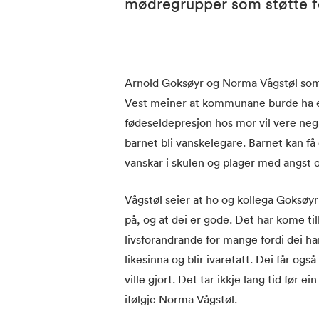
mødregrupper som støtte f
Arnold Goksøyr og Norma Vågstøl som
Vest meiner at kommunane burde ha eit
fødeseldepresjon hos mor vil vere nega
barnet bli vanskelegare. Barnet kan få 
vanskar i skulen og plager med angst 
Vågstøl seier at ho og kollega Goksøyr 
på, og at dei er gode. Det har kome ti
livsforandrande for mange fordi dei har
likesinna og blir ivaretatt. Dei får også
ville gjort. Det tar ikkje lang tid før 
ifølgje Norma Vågstøl.