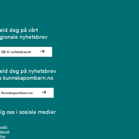
ld deg på vårt
gionale nyhetsbrev
Gå til nyhetsbrevet
ld deg på nyhetsbrev
a kunnskapombarn.no
Kunnskapombarn.no
lg oss i sosiale medier
kedIn
cebook
tter