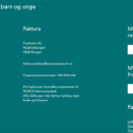
 barn og unge
Faktura
Me
re
Postboks 22,
Nygårdstangen
5838 Bergen
fakturamottak@norceresearch.no
Me
fr
Organisasjonsnummer: 919 408 049
Ehf-fakturaer formidles automatisk til
NORCE-fakturamottak.
Alle fakturaer må merkes tydelig med
kode og lokasjon.
Fø
Lin
Fa
Twi