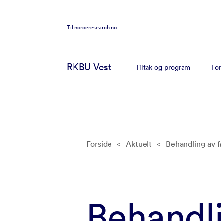
Til
norceresearch.no
RKBU Vest
Tiltak og program
For
Forside
<
Aktuelt
<
Behandling av 
Behandl