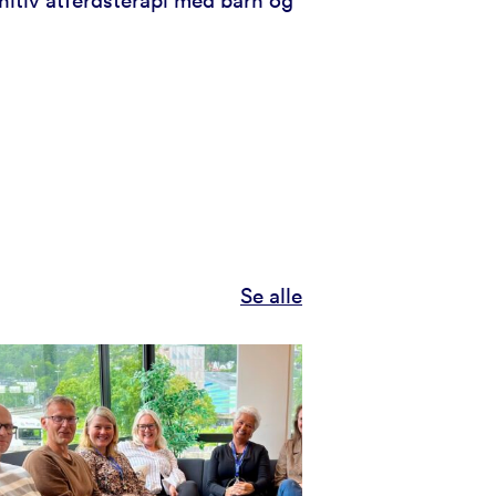
nitiv atferdsterapi med barn og
Se alle