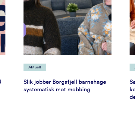
Aktuelt
U
Slik jobber Borgafjell barnehage
Sø
systematisk mot mobbing
ko
d