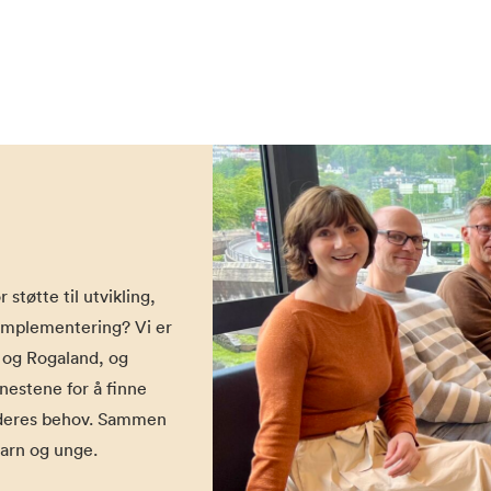
 støtte til utvikling,
implementering? Vi er
d og Rogaland, og
nestene for å finne
t deres behov. Sammen
 barn og unge.