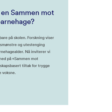
li en Sammen mot
arnehage?
bare på skolen. Forskning viser
lsmønstre og utestenging
arnehagealder. Nå inviterer vi
i med på «Sammen mot
kapsbasert tiltak for trygge
 voksne.