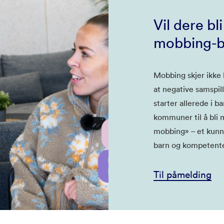
Vil dere b
mobbing-b
Mobbing skjer ikke 
at negative samspil
starter allerede i b
kommuner til å bl
mobbing» – et kunns
barn og kompetente
Til påmelding