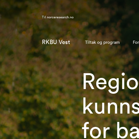
Til
norceresearch.no
RKBU Vest
Tiltak og program
For
Regio
kunns
for b