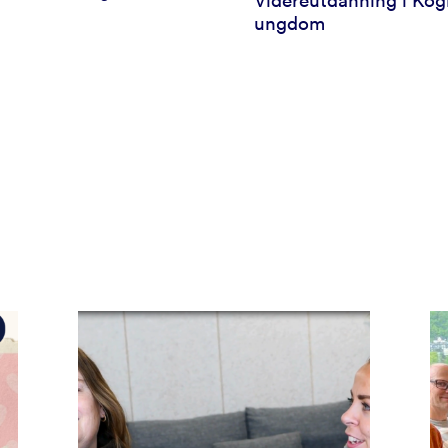
Videreutdanning i Kog
ungdom