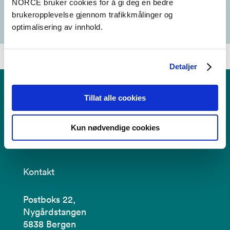
NORCE bruker cookies for å gi deg en bedre
Olweusprogrammet@norceresearch.no
brukeropplevelse gjennom trafikkmålinger og
+47 56 10 72 23
optimalisering av innhold.
Detaljer
Tillat alle cookies
RKBU Vest
Regionalt kunnskapssenter for barn og unge
Kun nødvendige cookies
Kontakt
Postboks 22,
Nygårdstangen
5838 Bergen