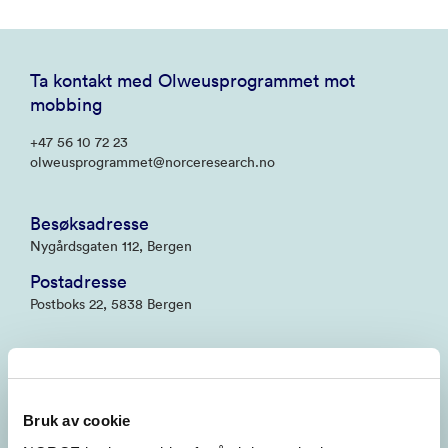
Ta kontakt med Olweusprogrammet mot
mobbing
+47 56 10 72 23
olweusprogrammet@norceresearch.no
Besøksadresse
Nygårdsgaten 112, Bergen
Postadresse
Postboks 22, 5838 Bergen
Bli en Olweusskole
Kommuner og skoler kan få informasjon og invitasjon til
Bruk av cookie
deltakelse ved å henvende seg til: