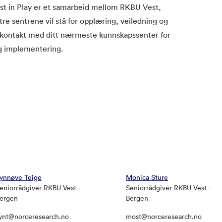
t in Play er et samarbeid mellom RKBU Vest,
 sentrene vil stå for opplæring, veiledning og
 kontakt med ditt nærmeste kunnskapssenter for
og implementering.
ynnøve Teige
Monica Sture
eniorrådgiver RKBU Vest -
Seniorrådgiver RKBU Vest -
ergen
Bergen
ynt@norceresearch.no
most@norceresearch.no