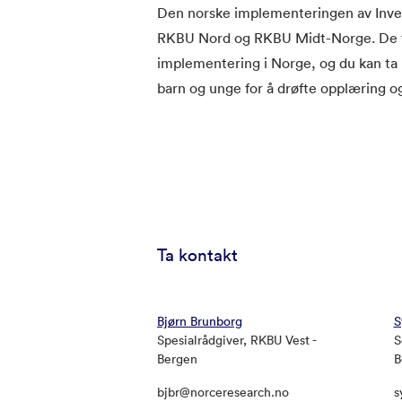
Den norske implementeringen av Inves
RKBU Nord og RKBU Midt-Norge. De tre
implementering i Norge, og du kan ta
barn og unge for å drøfte opplæring 
Ta kontakt
Bjørn Brunborg
S
Spesialrådgiver, RKBU Vest -
S
Bergen
B
bjbr@norceresearch.no
s