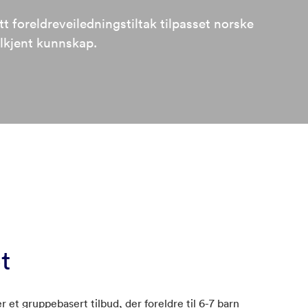
ytt foreldreveiledningstiltak tilpasset norske
lkjent kunnskap.
t
er et gruppebasert tilbud, der foreldre til 6-7 barn