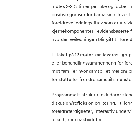
møtes 2-2 ½ timer per uke og jobber m
positive grenser for barna sine. Invest
foreldreveiledningstiltak som er utvik
kjernekomponenter i evidensbaserte fo
hvordan veiledningen blir gitt til forel
Tiltaket på 12 møter kan leveres i grup
eller behandlingssammenheng for foreldr
mot familier hvor samspillet mellom ba
for støtte for å endre samspillsmønste
Programmets struktur inkluderer stand
diskusjon/refleksjon og læring. I till
foreldreferdigheter, interaktiv underv
ulike hjemmeaktiviteter.