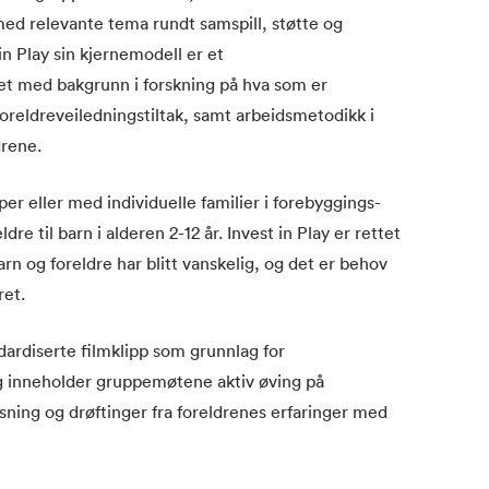
ed relevante tema rundt samspill, støtte og
 in Play sin kjernemodell er et
let med bakgrunn i forskning på hva som er
reldreveiledningstiltak, samt arbeidsmetodikk i
drene.
per eller med individuelle familier i forebyggings-
e til barn i alderen 2-12 år. Invest in Play er rettet
rn og foreldre har blitt vanskelig, og det er behov
ret.
ardiserte filmklipp som grunnlag for
egg inneholder gruppemøtene aktiv øving på
isning og drøftinger fra foreldrenes erfaringer med