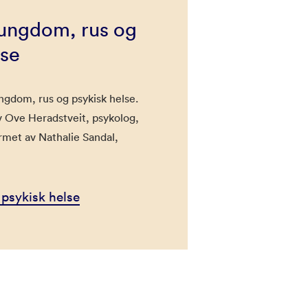
 ungdom, rus og
lse
gdom, rus og psykisk helse.
av Ove Heradstveit, psykolog,
rmet av Nathalie Sandal,
psykisk helse