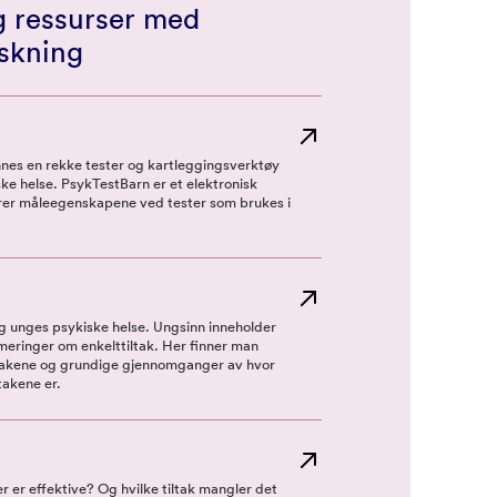
 ressurser med
skning
nnes en rekke tester og kartleggingsverktøy
ke helse. PsykTestBarn er et elektronisk
erer måleegenskapene ved tester som brukes i
og unges psykiske helse. Ungsinn inneholder
ringer om enkelttiltak. Her finner man
ltakene og grundige gjennomganger av hvor
takene er.
r er effektive? Og hvilke tiltak mangler det