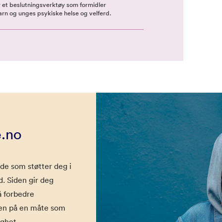
 et beslutningsverktøy som formidler
arn og unges psykiske helse og velferd.
.no
de som støtter deg i
d. Siden gir deg
å forbedre
en på en måte som
ighet.