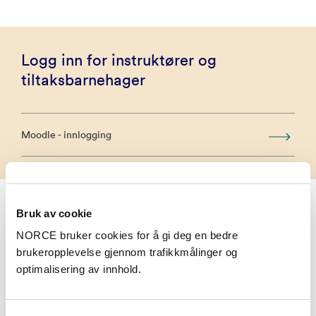
Logg inn for instruktører og
tiltaksbarnehager
Moodle - innlogging
Bruk av cookie
Prosjektmedarbeidere i
NORCE bruker cookies for å gi deg en bedre
RKBU Vest
brukeropplevelse gjennom trafikkmålinger og
optimalisering av innhold.
Anita Skogstrand
Seniorrådgiver RKBU Vest - Bergen