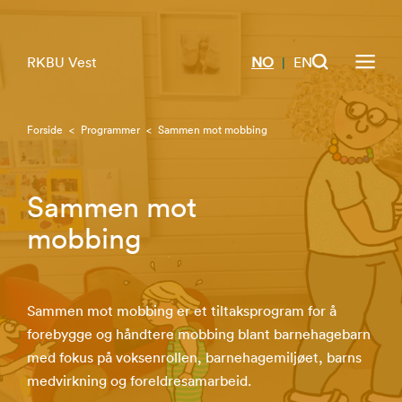
RKBU Vest
NO
EN
|
Forside
<
Programmer
<
Sammen mot mobbing
Sammen mot
mobbing
Sammen mot mobbing er et tiltaksprogram for å
forebygge og håndtere mobbing blant barnehagebarn
med fokus på voksenrollen​, barnehagemiljøet​, barns
medvirkning​ og foreldresamarbeid.