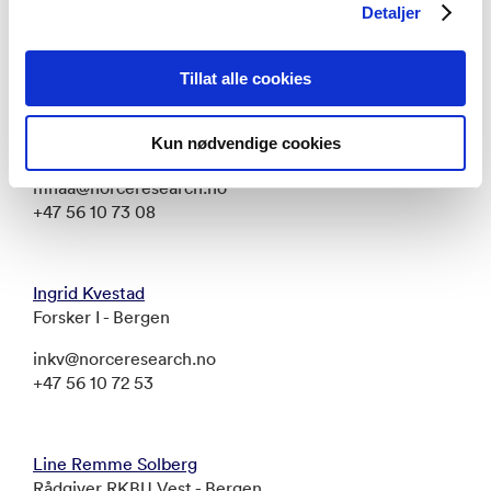
Detaljer
ansk@norceresearch.no
+47 56 10 72 77
Tillat alle cookies
Morten Haaland
Kun nødvendige cookies
Rådgiver RKBU Vest - Bergen
mhaa@norceresearch.no
+47 56 10 73 08
Ingrid Kvestad
Forsker I - Bergen
inkv@norceresearch.no
+47 56 10 72 53
Line Remme Solberg
Rådgiver RKBU Vest - Bergen