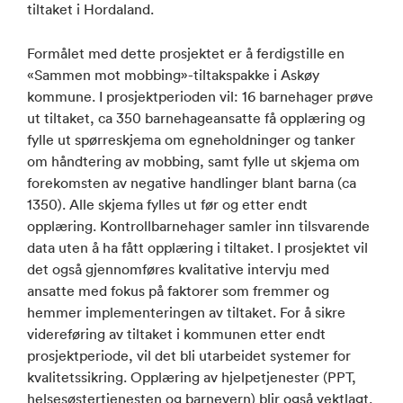
tiltaket i Hordaland.
Formålet med dette prosjektet er å ferdigstille en
«Sammen mot mobbing»-tiltakspakke i Askøy
kommune. I prosjektperioden vil: 16 barnehager prøve
ut tiltaket, ca 350 barnehageansatte få opplæring og
fylle ut spørreskjema om egneholdninger og tanker
om håndtering av mobbing, samt fylle ut skjema om
forekomsten av negative handlinger blant barna (ca
1350). Alle skjema fylles ut før og etter endt
opplæring. Kontrollbarnehager samler inn tilsvarende
data uten å ha fått opplæring i tiltaket. I prosjektet vil
det også gjennomføres kvalitative intervju med
ansatte med fokus på faktorer som fremmer og
hemmer implementeringen av tiltaket. For å sikre
videreføring av tiltaket i kommunen etter endt
prosjektperiode, vil det bli utarbeidet systemer for
kvalitetssikring. Opplæring av hjelpetjenester (PPT,
helsesøstertjenesten og barnevern) blir også vektlagt.