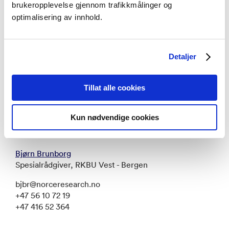
brukeropplevelse gjennom trafikkmålinger og
optimalisering av innhold.
Relaterte personer
Detaljer
Christina Hauge
Seniorrådgiver kommunikasjon - Bergen
Tillat alle cookies
chha@norceresearch.no
+47 476 66 338
Kun nødvendige cookies
Bjørn Brunborg
Spesialrådgiver, RKBU Vest - Bergen
bjbr@norceresearch.no
+47 56 10 72 19
+47 416 52 364