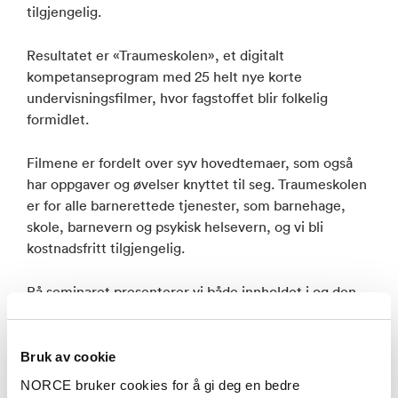
tilgjengelig.
Resultatet er «Traumeskolen», et digitalt
kompetanseprogram med 25 helt nye korte
undervisningsfilmer, hvor fagstoffet blir folkelig
formidlet.
Filmene er fordelt over syv hovedtemaer, som også
har oppgaver og øvelser knyttet til seg. Traumeskolen
er for alle barnerettede tjenester, som barnehage,
skole, barnevern og psykisk helsevern, og vi bli
kostnadsfritt tilgjengelig.
På seminaret presenterer vi både innholdet i og den
faglige tankegangen bak oppbygningen av
Traumeskolen.
Bruk av cookie
Arrangement i samarbeid med RVTS Vest.
NORCE bruker cookies for å gi deg en bedre