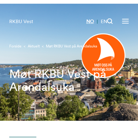
RKBU Vest
NO
EN
|
Forside
<
Aktuelt
<
Møt RKBU Vest på Arendalsuka
Møt RKBU Vest på
Arendalsuka