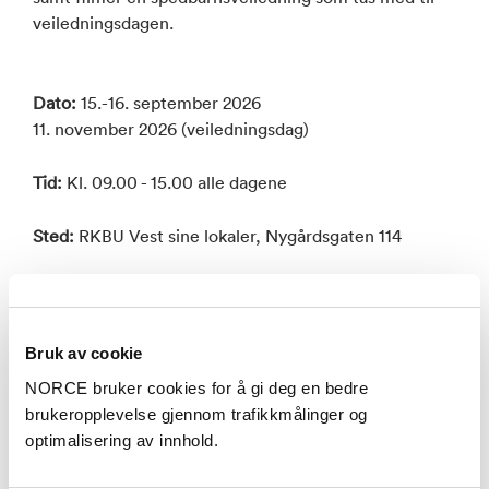
veiledningsdagen.
Dato:
15.-16. september 2026
11. november 2026 (veiledningsdag)
Tid:
Kl. 09.00 - 15.00 alle dagene
Sted:
RKBU Vest sine lokaler, Nygårdsgaten 114
Maks 25 deltagere
Opplæringen er godkjent av Norsk psykologforening
Bruk av cookie
som vedlikeholdskurs for spesialister med 12 timer.
NORCE bruker cookies for å gi deg en bedre
brukeropplevelse gjennom trafikkmålinger og
Kursholdere
: Norma Vågstøl og Randi Træland Hella,
optimalisering av innhold.
seniorrådgivere ved RKBU Vest, NORCE