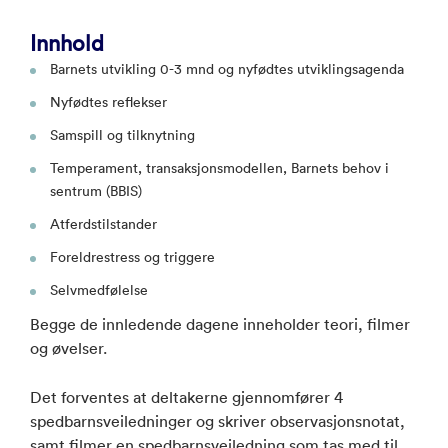
Innhold
Barnets utvikling 0-3 mnd og nyfødtes utviklingsagenda
Nyfødtes reflekser
Samspill og tilknytning
Temperament, transaksjonsmodellen, Barnets behov i
sentrum (BBIS)
Atferdstilstander
Foreldrestress og triggere
Selvmedfølelse
Begge de innledende dagene inneholder teori, filmer
og øvelser.
Det forventes at deltakerne gjennomfører 4
spedbarnsveiledninger og skriver observasjonsnotat,
samt filmer en spedbarnsveiledning som tas med til