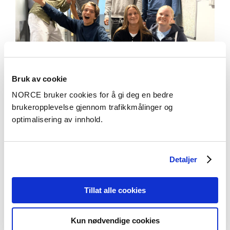
Bruk av cookie
NORCE bruker cookies for å gi deg en bedre
brukeropplevelse gjennom trafikkmålinger og
optimalisering av innhold.
Aktuelt
RKBU Vest lanserer ungdomssatsning: Ungdom
i førersetet for psykisk helse
Detaljer
Tillat alle cookies
Kun nødvendige cookies