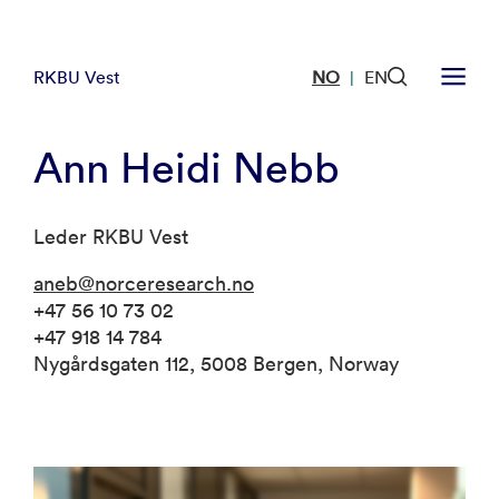
RKBU Vest
NO
EN
|
Ann Heidi Nebb
Leder RKBU Vest
aneb@norceresearch.no
+47 56 10 73 02
+47 918 14 784
Nygårdsgaten 112, 5008 Bergen, Norway