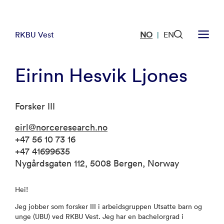
RKBU Vest
NO
EN
|
Eirinn Hesvik Ljones
Forsker III
eirl@norceresearch.no
+47 56 10 73 16
+47 41699635
Nygårdsgaten 112, 5008 Bergen, Norway
Hei!
Jeg jobber som forsker III i arbeidsgruppen Utsatte barn og
unge (UBU) ved RKBU Vest. Jeg har en bachelorgrad i