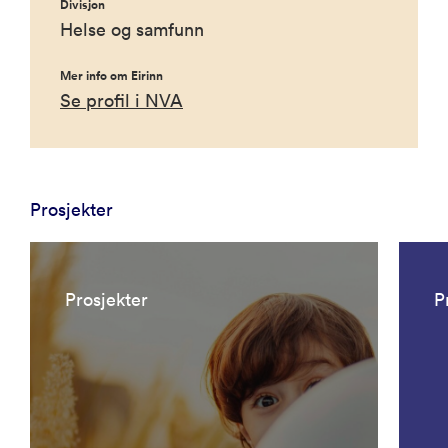
Divisjon
Helse og samfunn
Mer info om Eirinn
Se profil i NVA
Prosjekter
Prosjekter
P