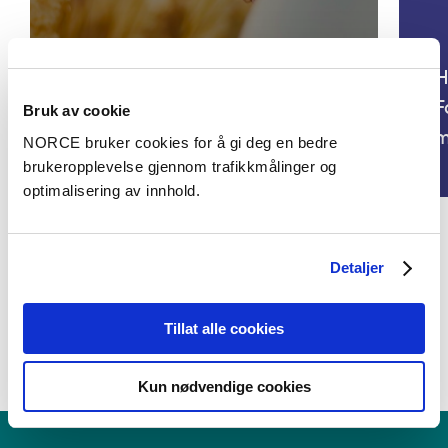
Samvær og kontinuitet for barn
med migrasjonsbakgrunn i
H
fosterhjem. En studie av barn
F
Bruk av cookie
og foreldre sine erfaringer
m
NORCE bruker cookies for å gi deg en bedre
brukeropplevelse gjennom trafikkmålinger og
optimalisering av innhold.
Detaljer
Se alle prosjekter
Tillat alle cookies
Kun nødvendige cookies