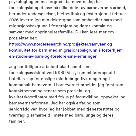
psykologi og en mastergrad i barnevern. Jeg har
forskningskompetanse på ulike deler av barnevernets arbeid,
herunder undersøkelser, hjelpetiltak og fosterhjem. I februar
2026 leverte jeg min doktorgrad som omhandler barn med
migrasjonsbakgrunn i fosterhjem og deres kontakt og
samvær med opprinnelsesfamilie. Du kan lese mer om
prosjektet her:
https://www.norceresearch.no/prosjekter/samvaer-og-
kontinuitet-for-barn-med-migrasjonsbakgrunn-i-fosterhjem-
en-studie-av-barn-og-foreldre-sine-erfaringer
Jeg har tidligere arbeidet blant annet som
forskningsassistent ved RKBU Vest, som miljøterapeut i
bofellesskap for enslige mindreårige flyktninger og i
kommunalt barnevern. I barnevernet arbeidet jeg først som
kontaktperson og senere som prosjekt- og
kvalitetskoordinator med fokus på fagutvikling, oppvekst- og
barnevernsreformen. Jeg har også erfaring som
seniorrådgiver, hvor jeg har jobbet med tjenestestøtte og
tverrfaglig samarbeid i møte med barn, unge og deres
familier.