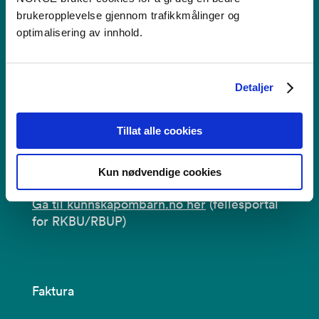
Se i kartet
brukeropplevelse gjennom trafikkmålinger og
optimalisering av innhold.
post@norceresearch.no
+47 56 10 70 00
Detaljer
Personvernerklæring
Tillat alle cookies
Bruk av informasjonskapsler
Tilgjengelighetserklæring
Kun nødvendige cookies
Gå til kunnskapombarn.no her
(fellesportal
for RKBU/RBUP)
Faktura