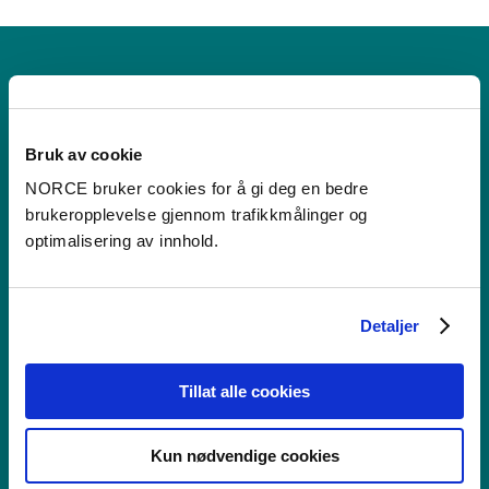
RKBU Vest
Regionalt kunnskapssenter for barn og unge
Bruk av cookie
NORCE bruker cookies for å gi deg en bedre
brukeropplevelse gjennom trafikkmålinger og
optimalisering av innhold.
Kontakt
Postboks 22,
Detaljer
Nygårdstangen
5838 Bergen
Tillat alle cookies
Se i kartet
Kun nødvendige cookies
post@norceresearch.no
+47 56 10 70 00