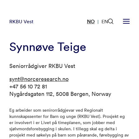
RKBU Vest
NO
EN
|
Synnøve Teige
Seniorrådgiver RKBU Vest
synt@norceresearch.no
+47 56 10 72 81
Nygårdsgaten 112, 5008 Bergen, Norway
Eg arbeider som senirorrådgjevar ved Regionalt
kunnskapssenter for Barn og unge (RKBU Vest). Prosjekt eg
er involvert i er Livet på timeplanen, som jobber med
sjølvmordsforebygging i skulen. I tillegg skal eg delta i
prosjekt med søkelys på barn som pårørande, førebygging av