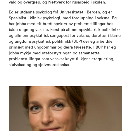
vald og overgrep, og Nettverk for rusarbeid i skulen.
Eg er utdanna psykolog frå Universitetet i Bergen, og er
Spesialist i klinisk psykologi, med fordjupning i vaksne. Eg
har jobba med eit bredt spekter av problemstillingar hos
både unge og vaksne. Først på allmennpsykiatrisk poliklinikk,
og allmennpsykiatrisk sengepost for vaksne, deretter i Barne
og ungdomspsykiatrisk poliklinikk (BUP) der eg arbeidde
primært med ungdommar og deira føresette. I BUP har eg
jobba mykje med eteforstyrringar, og samansette
problemstillingar som vanskar knytt til kjensleregulering,
sjølvskading og sjølvmordstankar.