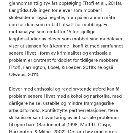
gjennomsnittlig syv års oppfølging (Ttofi et al., 2011a).
Langtidsutviklingen for elever som mobber i
skolealder er også negativ, men på en annen måte
enn for dem som er blitt utsatt for mobbing. En
metaanalyse som omfatter 15 forskjellige
langtidsstudier av elever som mobbet sine medelever,
viser at sjansen for å komme i konflikt med samfunnet
senere i livet i form av kriminalitet og antisosiale
problem er omtrent fordoblet for tidligere mobbere
(Ttofi, Farrington, Lösel, & Loeber, 2011b; se også
Olweus, 2011).
Elever med antisosial og regelbrytende atferd kan få
problem senere i livet med alkohol og narkotika, med
dårligere helse, ustabile og mindre framgangsrike
arbeidsforhold, konfliktfylte partnerrelasjoner, flere
skilsmisser samt overføring av antisosiale problemer
til egne barn (Bardoneet al.,1998; Moffitt, Caspi,
Harrington, & Milne, 2002). Det er i høy grad deres