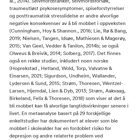
al., 2014). Selvmordstanker, selvmordsforsøk,
traumeutløst psykosesymptomer, spiseforstyrrelser
og posttraumatisk stresslidelse er andre alvorlige
negative konsekvenser av å bli mobbet i oppveksten
(Cunningham, Hoy & Shannon., 2016; Lie, Rø & Bang,
2019; Nielsen, Tangen, Idsøe, Mathiesen & Magerøy,
2015; Van Geel, Vedder & Tanilon, 2014b; se også
Olweus & Breivik, 2014; Solberg, 2017). Det finnes
også en rekke studier, inkludert noen norske
(Hoprekstad , Hetland, Wold, Torp, Valvatne &
Einarsen, 2021; Sigurdson, Undheim, Wallander,
Lydersen & Sund, 2015; Strøm, Thoresen, Wentzel-
Larsen, Hjemdal, Lien & Dyb, 2013; Strøm, Aakvaag,
Birkeland, Felix & Thoresen, 2018) som viser at det å
bli mobbet kan få alvorlige langtidsvirkninger senere i
livet. En metaanalyse basert på 29 forskjellige
enkeltstudier har dokumentert at elever som ble
mobbet i skolealder har en fordoblet risiko for
depresjon og andre relaterte problem ved