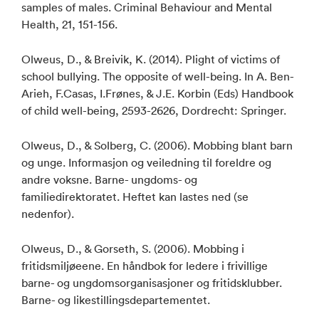
samples of males. Criminal Behaviour and Mental
Health, 21, 151-156.
Olweus, D., & Breivik, K. (2014). Plight of victims of
school bullying. The opposite of well-being. In A. Ben-
Arieh, F.Casas, I.Frønes, & J.E. Korbin (Eds) Handbook
of child well-being, 2593-2626, Dordrecht: Springer.
Olweus, D., & Solberg, C. (2006). Mobbing blant barn
og unge. Informasjon og veiledning til foreldre og
andre voksne. Barne- ungdoms- og
familiedirektoratet. Heftet kan lastes ned (se
nedenfor).
Olweus, D., & Gorseth, S. (2006). Mobbing i
fritidsmiljøeene. En håndbok for ledere i frivillige
barne- og ungdomsorganisasjoner og fritidsklubber.
Barne- og likestillingsdepartementet.