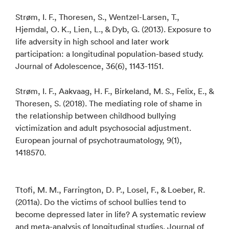
Strøm, I. F., Thoresen, S., Wentzel-Larsen, T.,
Hjemdal, O. K., Lien, L., & Dyb, G. (2013). Exposure to
life adversity in high school and later work
participation: a longitudinal population-based study.
Journal of Adolescence, 36(6), 1143-1151.
Strøm, I. F., Aakvaag, H. F., Birkeland, M. S., Felix, E., &
Thoresen, S. (2018). The mediating role of shame in
the relationship between childhood bullying
victimization and adult psychosocial adjustment.
European journal of psychotraumatology, 9(1),
1418570.
Ttofi, M. M., Farrington, D. P., Losel, F., & Loeber, R.
(2011a). Do the victims of school bullies tend to
become depressed later in life? A systematic review
and meta-analysis of longitudinal studies. Journal of