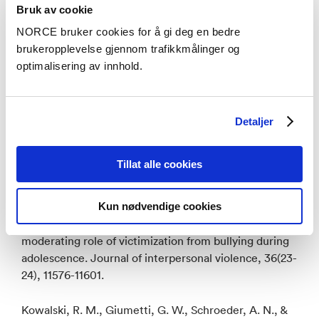
Gini, G., & Pozzoli, T. (2013). Bullied children and
Bruk av cookie
psychosomatic problems: a meta-analysis. Pediatrics,
NORCE bruker cookies for å gi deg en bedre
132(4), 720-729. doi:
http://dx.doi.org/10.1542/peds...
;
brukeropplevelse gjennom trafikkmålinger og
optimalisering av innhold.
Hawker, D. S. J., & Boulton, M. J. (2000). Twenty
years' research on peer victimization and psychosocial
maladjustment: A meta-analytic review of cross-
sectional studies. Journal of Child Psychology and
Detaljer
Psychiatry and Allied Disciplines, 41(4), 441-455.
doi:
http://dx.doi.org/10.1017/S002...
;
Tillat alle cookies
Hoprekstad, Ø. L., Hetland, J., Wold, B., Torp, H., &
Valvatne Einarsen, S. (2021). Exposure to bullying
Kun nødvendige cookies
behaviors at work and depressive tendencies: The
moderating role of victimization from bullying during
adolescence. Journal of interpersonal violence, 36(23-
24), 11576-11601.
Kowalski, R. M., Giumetti, G. W., Schroeder, A. N., &