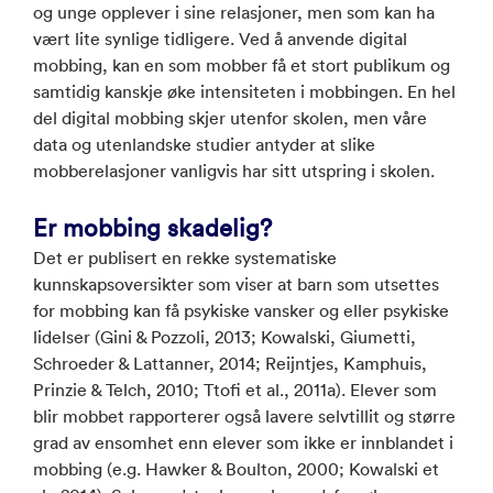
og unge opplever i sine relasjoner, men som kan ha
vært lite synlige tidligere. Ved å anvende digital
mobbing, kan en som mobber få et stort publikum og
samtidig kanskje øke intensiteten i mobbingen. En hel
del digital mobbing skjer utenfor skolen, men våre
data og utenlandske studier antyder at slike
mobberelasjoner vanligvis har sitt utspring i skolen.
Er mobbing skadelig?
Det er publisert en rekke systematiske
kunnskapsoversikter som viser at barn som utsettes
for mobbing kan få psykiske vansker og eller psykiske
lidelser (Gini & Pozzoli, 2013; Kowalski, Giumetti,
Schroeder & Lattanner, 2014; Reijntjes, Kamphuis,
Prinzie & Telch, 2010; Ttofi et al., 2011a). Elever som
blir mobbet rapporterer også lavere selvtillit og større
grad av ensomhet enn elever som ikke er innblandet i
mobbing (e.g. Hawker & Boulton, 2000; Kowalski et