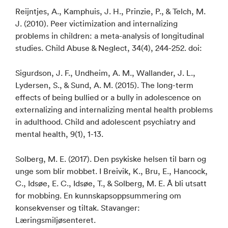
Reijntjes, A., Kamphuis, J. H., Prinzie, P., & Telch, M.
J. (2010). Peer victimization and internalizing
problems in children: a meta-analysis of longitudinal
studies. Child Abuse & Neglect, 34(4), 244-252. doi:
Sigurdson, J. F., Undheim, A. M., Wallander, J. L.,
Lydersen, S., & Sund, A. M. (2015). The long-term
effects of being bullied or a bully in adolescence on
externalizing and internalizing mental health problems
in adulthood. Child and adolescent psychiatry and
mental health, 9(1), 1-13.
Solberg, M. E. (2017). Den psykiske helsen til barn og
unge som blir mobbet. I Breivik, K., Bru, E., Hancock,
C., Idsøe, E. C., Idsøe, T., & Solberg, M. E. Å bli utsatt
for mobbing. En kunnskapsoppsummering om
konsekvenser og tiltak. Stavanger:
Læringsmiljøsenteret.