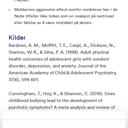
i skolen.
Mobbernes aggressive atferd overfor medelever kan i de
fleste tilfeller ikke tolkes som en reaksjon på vantrivsel
eller følelse av å være mislykket på skolen.
Kilder
Bardone, A. M., Moffitt, T. E., Caspi, A., Dickson, N.,
Stanton, W. R., & Silva, P. A. (1998). Adult physical
health outcomes of adolescent girls with conduct
disorder, depression, and anxiety. Journal of the
American Academy of Child & Adolescent Psychiatry,
37(6), 594-601.
Cunningham, T., Hoy, K., & Shannon, C. (2016). Does
childhood bullying lead to the development of
psychotic symptoms? A meta-analysis and review of
prospective studies. Psychosis, 8(1), 48-59.