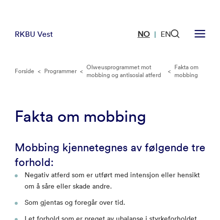
RKBU Vest
NO
EN
|
Olweusprogrammet mot
Fakta om
Forside
<
Programmer
<
<
mobbing og antisosial atferd
mobbing
Fakta om mobbing
Mobbing kjennetegnes av følgende tre
forhold:
Negativ atferd som er utført med intensjon eller hensikt
om å såre eller skade andre.
Som gjentas og foregår over tid.
I et forhold som er preget av ubalanse i styrkeforholdet