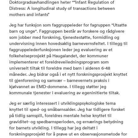
Doktorgradsavhandlingen heter "“Infant Regulation of
Distress: A longitudinal study of transactions between
mothers and infants”
Jeg har funksjon som faggruppeleder for fagruppen "Utsatte
barn og unge". Faggruppen består av forskere og rådgivere
som jobber med forskning, tjenestestøtte, formidling og
undervisning innen hovedsaklig barnevernsfeltet. I tillegg til
faggruppelederfunksjonen leder jeg evaluering av et
folkehelseprosjekt på Haugalandet, der kommuner
implementerer et foreldreveiledningsprogram som
universelt tiltak til foreldre med barn i alderen 6-48
måneder. Jeg bidrar også i et nytt forskningsprosjekt knyttet
til gjenforening og samvær – barnevernets praksis i
kjølvannet av EMD-dommene. I tillegg støtter jeg
kommunale tjenester i evaluering av egeninitierte tiltak.
Jeg er særlig interessert i utviklingspsykologiske tema
knyttet til sped- og småbarnsalder. Jeg har tidligere forsket
på tidlig samspill, foreldres mentale helse knyttet til
graviditet- og spedbarnsperioden, og ernærings betydning
for barnets utvikling. I tillegg har jeg deltatt i
forskningsprosjekt for å prøve ut en observasjonsmetode for