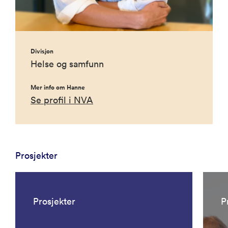
Divisjon
Helse og samfunn
Mer info om Hanne
Se profil i NVA
Prosjekter
Prosjekter
P