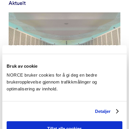
Aktuelt
Bruk av cookie
NORCE bruker cookies for å gi deg en bedre
brukeropplevelse gjennom trafikkmålinger og
optimalisering av innhold.
Detaljer
Aktuelt
Hvordan har EMD-dommene endret
Tillat alle cookies