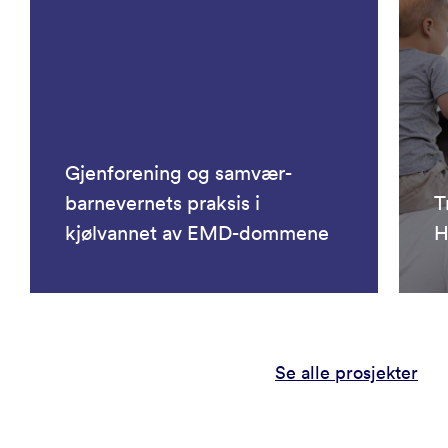
Gjenforening og samvær-
barnevernets praksis i
T
kjølvannet av EMD-dommene
H
Se alle prosjekter