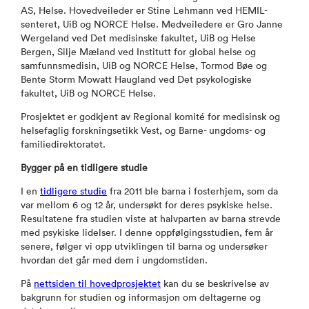
AS, Helse. Hovedveileder er Stine Lehmann ved HEMIL-
senteret, UiB og NORCE Helse. Medveiledere er Gro Janne
Wergeland ved Det medisinske fakultet, UiB og Helse
Bergen, Silje Mæland ved Institutt for global helse og
samfunnsmedisin, UiB og NORCE Helse, Tormod Bøe og
Bente Storm Mowatt Haugland ved Det psykologiske
fakultet, UiB og NORCE Helse.
Prosjektet er godkjent av Regional komité for medisinsk og
helsefaglig forskningsetikk Vest, og Barne- ungdoms- og
familiedirektoratet.
Bygger på en tidligere studie
I en
tidligere studie
fra 2011 ble barna i fosterhjem, som da
var mellom 6 og 12 år, undersøkt for deres psykiske helse.
Resultatene fra studien viste at halvparten av barna strevde
med psykiske lidelser. I denne oppfølgingsstudien, fem år
senere, følger vi opp utviklingen til barna og undersøker
hvordan det går med dem i ungdomstiden.
På
nettsiden til hovedprosjektet
kan du se beskrivelse av
bakgrunn for studien og informasjon om deltagerne og