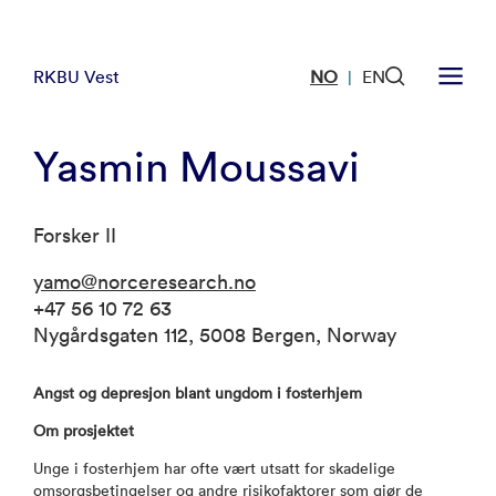
RKBU Vest
NO
EN
|
Yasmin Moussavi
Forsker II
yamo@norceresearch.no
+47 56 10 72 63
Nygårdsgaten 112, 5008 Bergen, Norway
Angst og depresjon blant ungdom i fosterhjem
Om prosjektet
Unge i fosterhjem har ofte vært utsatt for skadelige
omsorgsbetingelser og andre risikofaktorer som gjør de