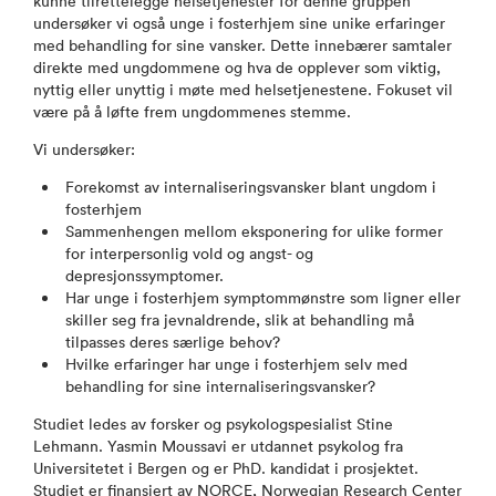
kunne tilrettelegge helsetjenester for denne gruppen
undersøker vi også unge i fosterhjem sine unike erfaringer
med behandling for sine vansker. Dette innebærer samtaler
direkte med ungdommene og hva de opplever som viktig,
nyttig eller unyttig i møte med helsetjenestene. Fokuset vil
være på å løfte frem ungdommenes stemme.
Vi undersøker:
Forekomst av internaliseringsvansker blant ungdom i
fosterhjem
Sammenhengen mellom eksponering for ulike former
for interpersonlig vold og angst- og
depresjonssymptomer.
Har unge i fosterhjem symptommønstre som ligner eller
skiller seg fra jevnaldrende, slik at behandling må
tilpasses deres særlige behov?
Hvilke erfaringer har unge i fosterhjem selv med
behandling for sine internaliseringsvansker?
Studiet ledes av forsker og psykologspesialist Stine
Lehmann. Yasmin Moussavi er utdannet psykolog fra
Universitetet i Bergen og er PhD. kandidat i prosjektet.
Studiet er finansiert av NORCE, Norwegian Research Center