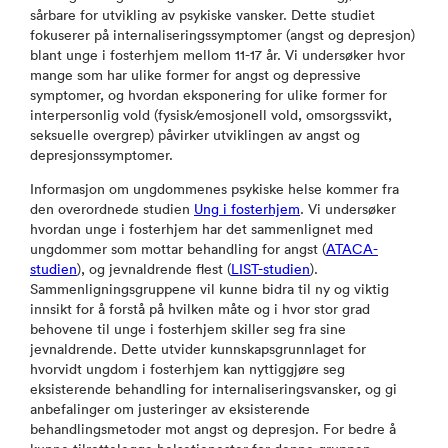
sårbare for utvikling av psykiske vansker. Dette studiet
fokuserer på internaliseringssymptomer (angst og depresjon)
blant unge i fosterhjem mellom 11-17 år. Vi undersøker hvor
mange som har ulike former for angst og depressive
symptomer, og hvordan eksponering for ulike former for
interpersonlig vold (fysisk/emosjonell vold, omsorgssvikt,
seksuelle overgrep) påvirker utviklingen av angst og
depresjonssymptomer.
Informasjon om ungdommenes psykiske helse kommer fra
den overordnede studien
Ung i fosterhjem
. Vi undersøker
hvordan unge i fosterhjem har det sammenlignet med
ungdommer som mottar behandling for angst (
ATACA-
studien
), og jevnaldrende flest (
LIST-studien
).
Sammenligningsgruppene vil kunne bidra til ny og viktig
innsikt for å forstå på hvilken måte og i hvor stor grad
behovene til unge i fosterhjem skiller seg fra sine
jevnaldrende. Dette utvider kunnskapsgrunnlaget for
hvorvidt ungdom i fosterhjem kan nyttiggjøre seg
eksisterende behandling for internaliseringsvansker, og gi
anbefalinger om justeringer av eksisterende
behandlingsmetoder mot angst og depresjon. For bedre å