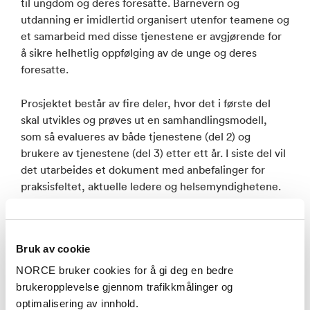
til ungdom og deres foresatte. Barnevern og
utdanning er imidlertid organisert utenfor teamene og
et samarbeid med disse tjenestene er avgjørende for
å sikre helhetlig oppfølging av de unge og deres
foresatte.
Prosjektet består av fire deler, hvor det i første del
skal utvikles og prøves ut en samhandlingsmodell,
som så evalueres av både tjenestene (del 2) og
brukere av tjenestene (del 3) etter ett år. I siste del vil
det utarbeides et dokument med anbefalinger for
praksisfeltet, aktuelle ledere og helsemyndighetene.
Prosjektgruppen består av forskere fra ulike
forskningsmiljøer i Norge:
Bruk av cookie
RKBU Vest (NORCE),
NORCE bruker cookies for å gi deg en bedre
brukeropplevelse gjennom trafikkmålinger og
RKBU Nord (UiT),
optimalisering av innhold.