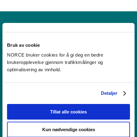
RKBU Vest
Regionalt kunnskapssenter for barn og unge
Bruk av cookie
NORCE bruker cookies for å gi deg en bedre
brukeropplevelse gjennom trafikkmålinger og
optimalisering av innhold.
Kontakt
Postboks 22,
Detaljer
Nygårdstangen
5838 Bergen
Tillat alle cookies
Se i kartet
Kun nødvendige cookies
post@norceresearch.no