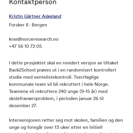
Kontaktperson
Kristin Gärtner Askeland
Forsker II - Bergen
kras@norceresearch.no
+47 56 10 72 05
I dette prosjektet skal en revidert versjon av tiltaket
Back2School prøves ut i en randomisert kontrollert
studie med ventelistekontroll. Tverrfaglige
kommunale team vil bli rekruttert i hele Norge.
Teamene vil rekruttere 240 unge (9-15 år) med
skolefraværsproblem, i perioden januar 26 til
desember 27.
Intervensjonen retter seg mot skolen, familien og den
unge og foregår over 13 uker etter en initiell